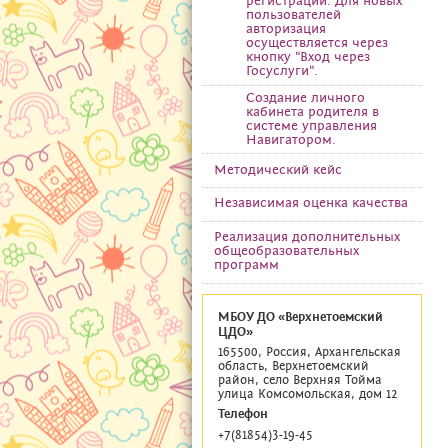
регистрации. Для новых
пользователей
авторизация
осуществляется через
кнопку "Вход через
Госуслуги".
Создание личного
кабинета родителя в
системе управления
Навигатором.
Методический кейс
Независимая оценка качества
Реализация дополнительных
общеобразовательных
программ
МБОУ ДО «Верхнетоемский
ЦДО»
165500, Россия, Архангельская
область, Верхнетоемский
район, село Верхняя Тойма
улица Комсомольская, дом 12
Телефон
+7(81854)3-19-45