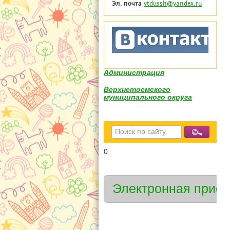
Эл. почта
vtdussh@yandex.ru
Администрация
Верхнетоемского
муниципального округа
0
Электронная прие