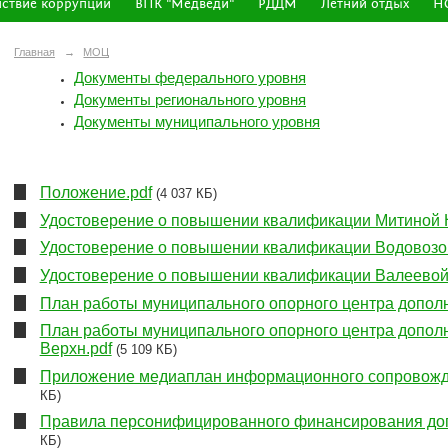
ствие коррупции
ВПК "Медведи"
РДДМ
Летний отдых
Н
Главная
→
МОЦ
Документы федерального уровня
Документы регионального уровня
Документы муниципального уровня
Положение.pdf
(4 037 КБ)
Удостоверение о повышении квалификации Митиной Н
Удостоверение о повышении квалификации Водовозов
Удостоверение о повышении квалификации Валеевой 
План работы муниципального опорного центра дополн
План работы муниципального опорного центра дополн
Верхн.pdf
(5 109 КБ)
Приложение медиаплан информационного сопровожде
КБ)
Правила персонифицированного финансирования доп
КБ)