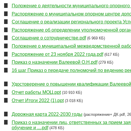
Положение о деятельности муниципального опорного 
Распоряжение о муниципальном опорном центре допо
Соглашение о реализации регионального проекта Успе
Распоряжение об определении уполномоченной орган
Соглашение о сотрудничестве.pdf
(6 969 КБ)
Положение о муниципальной межведомственной рабоч
Распоряжение от 23 ноября 2022 года.pdf
(617 КБ)
Приказ о назначении Валеевой О.Н.pdf
(279 КБ)
16 шаг Приказ о передаче полномочий по ведению рее
Удостоверение о повышении квалификации Валеевой 
Отчет работы МОЦ.ppt
(10 910 КБ)
Отчет Итоги 2022 (1).ppt
(3 018 КБ)
Дорожная карта 2022-2030 годы
(распоряжение+ ДК.pdf, 2
Приказ о назначении лиц, ответственных за прием за
обучение и ....pdf
(478 КБ)