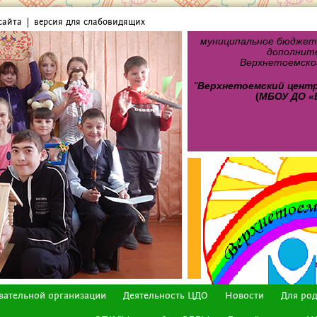
сайта
версия для слабовидящих
муниципальное бюджет
дополните
Верхнетоемског
"
Верхнетоемский цент
(
МБОУ ДО «
вательной организации
Деятельность ЦДО
Новости
Для ро