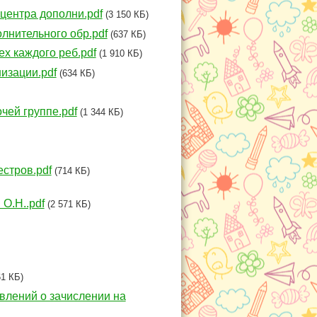
центра дополни.pdf
(3 150 КБ)
лнительного обр.pdf
(637 КБ)
х каждого реб.pdf
(1 910 КБ)
изации.pdf
(634 КБ)
ей группе.pdf
(1 344 КБ)
стров.pdf
(714 КБ)
О.Н..pdf
(2 571 КБ)
61 КБ)
явлений о зачислении на