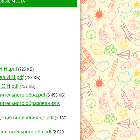
ОВЫЕ МЕСТА
.Н..pdf
(725 КБ)
а И.Н.pdf
(733 КБ)
О.Н.pdf
(732 КБ)
ительного обра.pdf
(3 455 КБ)
ительного образования в
ния внедрения це.pdf
(1 167
олнительного обр.pdf
(2 020