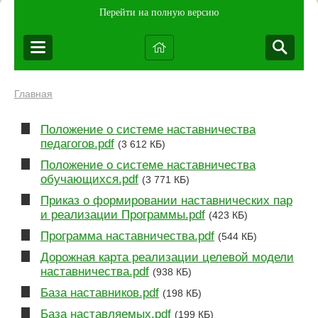
Перейти на полную версию
Главная
Положение о системе наставничества
педагогов.pdf
(3 612 КБ)
Положение о системе наставничества
обучающихся.pdf
(3 771 КБ)
Приказ о формировании наставнических пар
и реализации Программы.pdf
(423 КБ)
Программа наставничества.pdf
(544 КБ)
Дорожная карта реализации целевой модели
наставничества.pdf
(938 КБ)
База наставников.pdf
(198 КБ)
База наставляемых.pdf
(199 КБ)