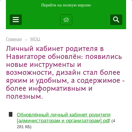
Перейти на полную версию
Главная
МОЦ
→
Личный кабинет родителя в
Навигаторе обновлён: появились
новые инструменты и
возможности, дизайн стал более
ярким и удобным, а содержимое -
более информативным и
полезным.
Обновлённый личный кабинет родителя
[администраторам и организаторам].pdf
(4
281 КБ)