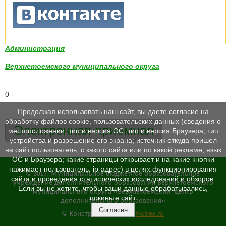
Администрация
Верхнетоемского муниципального округа
0
Продолжая использовать наш сайт, вы даете согласие на
обработку файлов cookie, пользовательских данных (сведения о
Электронная приемная
местоположении; тип и версия ОС; тип и версия Браузера; тип
устройства и разрешение его экрана; источник откуда пришел
на сайт пользователь; с какого сайта или по какой рекламе; язык
ОС и Браузера; какие страницы открывает и на какие кнопки
нажимает пользователь; ip-адрес) в целях функционирования
© 2017, Муниципальное бюджетное образовательное
сайта и проведения статистических исследований и обзоров.
учреждение дополнительного образования Верхнетоемского
Если вы не хотите, чтобы ваши данные обрабатывались,
муниципального округа «Верхнетоемский центр
покиньте сайт.
дополнительного образования»
Согласен
© Конструктор сайтов
Nubex.ru