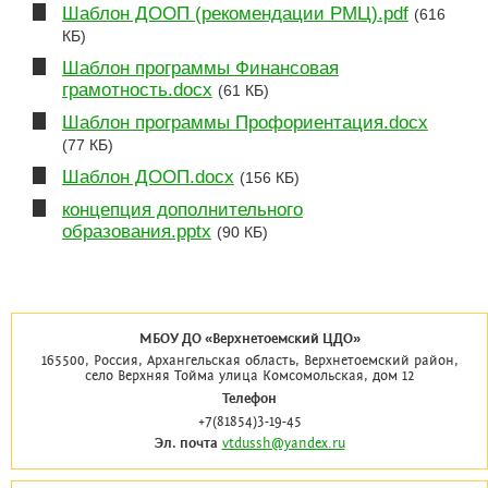
Шаблон ДООП (рекомендации РМЦ).pdf
(616
КБ)
Шаблон программы Финансовая
грамотность.docx
(61 КБ)
Шаблон программы Профориентация.docx
(77 КБ)
Шаблон ДООП.docx
(156 КБ)
концепция дополнительного
образования.pptx
(90 КБ)
МБОУ ДО «Верхнетоемский ЦДО»
165500, Россия, Архангельская область, Верхнетоемский район,
село Верхняя Тойма улица Комсомольская, дом 12
Телефон
+7(81854)3-19-45
Эл. почта
vtdussh@yandex.ru