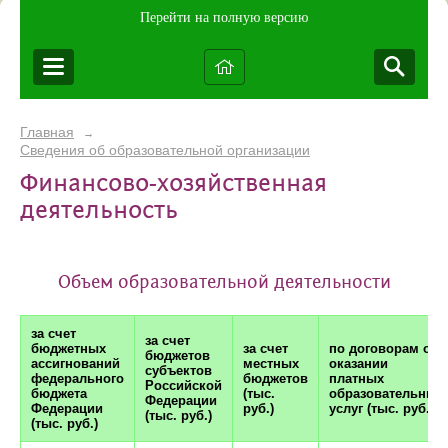
Перейти на полную версию
Главная
→
Сведения об образовательной организации
Финансово-хозяйственная
деятельность
Объем образовательной деятельности
за счет
за счет
бюджетных
за счет
по договорам об
бюджетов
ассигнований
местных
оказании
субъектов
федерального
бюджетов
платных
Российской
бюджета
(тыс.
образовательных
Федерации
Федерации
руб.)
услуг (тыс. руб.)
(тыс. руб.)
(тыс. руб.)