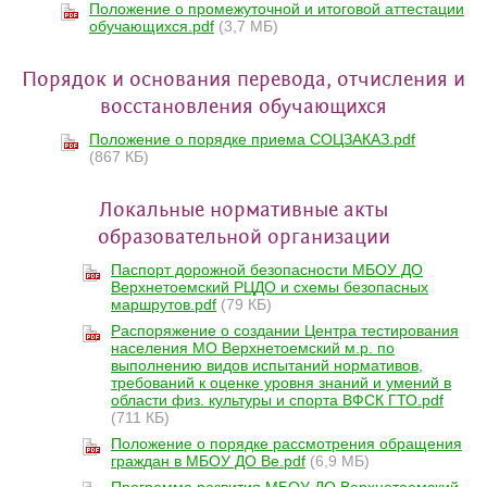
Положение о промежуточной и итоговой аттестации
обучающихся.pdf
(3,7 МБ)
Порядок и основания перевода, отчисления и
восстановления обучающихся
Положение о порядке приема СОЦЗАКАЗ.pdf
(867 КБ)
Локальные нормативные акты
образовательной организации
Паспорт дорожной безопасности МБОУ ДО
Верхнетоемский РЦДО и схемы безопасных
маршрутов.pdf
(79 КБ)
Распоряжение о создании Центра тестирования
населения МО Верхнетоемский м.р. по
выполнению видов испытаний нормативов,
требований к оценке уровня знаний и умений в
области физ. культуры и спорта ВФСК ГТО.pdf
(711 КБ)
Положение о порядке рассмотрения обращения
граждан в МБОУ ДО Ве.pdf
(6,9 МБ)