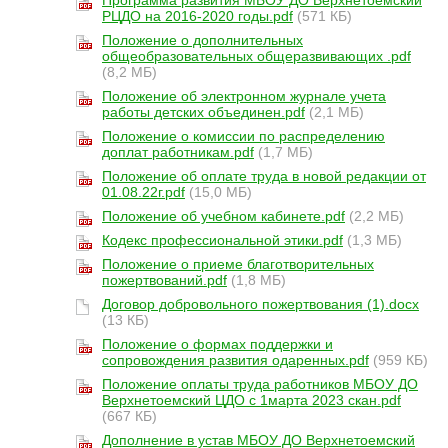
Программа развития МБОУ ДО Верхнетоемский
РЦДО на 2016-2020 годы.pdf
(571 КБ)
Положение о дополнительных
общеобразовательных общеразвивающих .pdf
(8,2 МБ)
Положение об электронном журнале учета
работы детских объединен.pdf
(2,1 МБ)
Положение о комиссии по распределению
доплат работникам.pdf
(1,7 МБ)
Положение об оплате труда в новой редакции от
01.08.22г.pdf
(15,0 МБ)
Положение об учебном кабинете.pdf
(2,2 МБ)
Кодекс профессиональной этики.pdf
(1,3 МБ)
Положение о приеме благотворительных
пожертвований.pdf
(1,8 МБ)
Договор добровольного пожертвования (1).docx
(13 КБ)
Положение о формах поддержки и
сопровождения развития одаренных.pdf
(959 КБ)
Положение оплаты труда работников МБОУ ДО
Верхнетоемский ЦДО с 1марта 2023 скан.pdf
(667 КБ)
Дополнение в устав МБОУ ДО Верхнетоемский