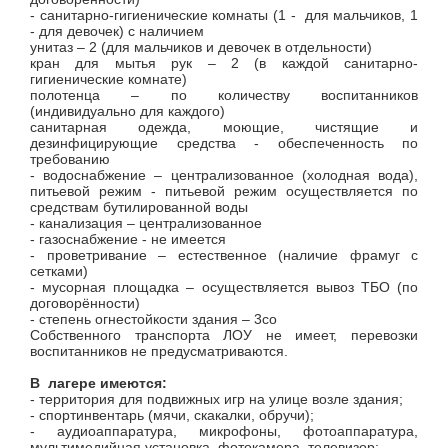
- санитарно-гигиенические комнаты (1 - для мальчиков, 1
- для девочек) с наличием
унитаз – 2 (для мальчиков и девочек в отдельности)
кран для мытья рук – 2 (в каждой санитарно-
гигиенические комнате)
полотенца – по количеству воспитанников
(индивидуально для каждого)
санитарная одежда, моющие, чистящие и
дезинфицирующие средства - обеспеченность по
требованию
- водоснабжение – централизованное (холодная вода),
питьевой режим -
питьевой режим осуществляется по
средствам бутилированной воды
- канализация – централизованное
- газоснабжение - не имеется
- проветривание – естественное (наличие фрамуг с
сетками)
- мусорная площадка – осуществляется вывоз ТБО (по
договорённости)
- степень огнестойкости здания – 3со
Собственного транспорта ЛОУ не имеет, перевозки
воспитанников не предусматриваются.
В лагере имеются:
- территория для подвижных игр на улице возле здания;
- спортинвентарь (мячи, скакалки, обручи);
- аудиоаппаратура, микрофоны, фотоаппаратура,
мультимедийная установка, фотокамера, телевизор;