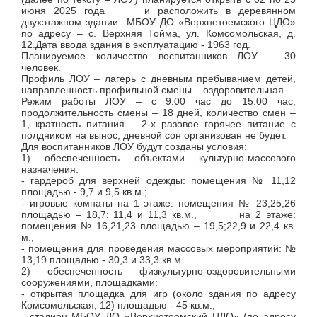
июня 2025 года и расположить в деревянном
двухэтажном здании МБОУ ДО «Верхнетоемского ЦДО»
по адресу – с. Верхняя Тойма, ул. Комсомольская, д.
12.Дата ввода здания в эксплуатацию - 1963 год.
Планируемое количество воспитанников ЛОУ – 30
человек.
Профиль ЛОУ – лагерь с дневным пребыванием детей,
направленность профильной смены – оздоровительная.
Режим работы ЛОУ – с 9:00 час до 15:00 час,
продолжительность смены – 18 дней, количество смен –
1, кратность питания – 2-х разовое горячее питание с
полдником на вынос, дневной сон организован не будет.
Для воспитанников ЛОУ будут созданы условия:
1) обеспеченность объектами культурно-массового
назначения:
- гардероб для верхней одежды: помещения № 11,12
площадью - 9,7 и 9,5 кв.м.;
- игровые комнаты на 1 этаже: помещения № 23,25,26
площадью – 18,7; 11,4 и 11,3 кв.м., на 2 этаже:
помещения № 16,21,23 площадью – 19,5;22,9 и 22,4 кв.
м.;
- помещения для проведения массовых мероприятий: №
13,19 площадью - 30,3 и 33,3 кв.м.
2) обеспеченность физкультурно-оздоровительными
сооружениями, площадками:
- открытая площадка для игр (около здания по адресу
Комсомольская, 12) площадью - 45 кв.м.;
- стадион МБОУ ДО «Верхнетоемский ЦДО» (по адресу