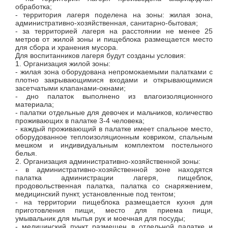
обработка;
- территория лагеря поделена на зоны: жилая зона,
административно-хозяйственная, санитарно-бытовая;
- за территорией лагеря на расстоянии не менее 25
метров от жилой зоны и пищеблока размещается место
для сбора и хранения мусора.
Для воспитанников лагеря будут созданы условия:
1. Организация жилой зоны:
- жилая зона оборудована непромокаемыми палатками с
плотно закрывающимися входами и открывающимися
засетчатыми клапанами-окнами;
- дно палаток выполнено из влагоизоляционного
материала;
- палатки отдельные для девочек и мальчиков, количество
проживающих в палатке 3-4 человека;
- каждый проживающий в палатке имеет спальное место,
оборудованное теплоизоляционным ковриком, спальным
мешком и индивидуальным комплектом постельного
белья.
2. Организация административно-хозяйственной зоны:
- в административно-хозяйственной зоне находятся
палатка администрации лагеря, пищеблок,
продовольственная палатка, палатка со снаряжением,
медицинский пункт, установленные под тентом;
- на территории пищеблока размещается кухня для
приготовления пищи, место для приема пищи,
умывальник для мытья рук и моечная для посуды;
- медицинский пункт размещен в отдельной палатке и