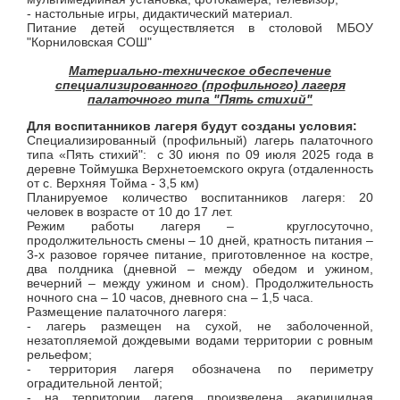
- настольные игры, дидактический материал.
Питание детей осуществляется в столовой МБОУ
"Корниловская СОШ"
Материально-техническое обеспечение
специализированного (профильного) лагеря
палаточного типа "Пять стихий"
Для воспитанников лагеря будут созданы условия:
Специализированный (профильный) лагерь палаточного
типа «Пять стихий": с 30 июня по 09 июля 2025 года в
деревне Тоймушка Верхнетоемского округа (отдаленность
от с. Верхняя Тойма - 3,5 км)
Планируемое количество воспитанников лагеря: 20
человек в возрасте от 10 до 17 лет.
Режим работы лагеря – круглосуточно,
продолжительность смены – 10 дней, кратность питания –
3-х разовое горячее питание, приготовленное на костре,
два полдника (дневной – между обедом и ужином,
вечерний – между ужином и сном). Продолжительность
ночного сна – 10 часов, дневного сна – 1,5 часа.
Размещение палаточного лагеря:
- лагерь размещен на сухой, не заболоченной,
незатопляемой дождевыми водами территории с ровным
рельефом;
- территория лагеря обозначена по периметру
оградительной лентой;
- на территории лагеря произведена акарицидная