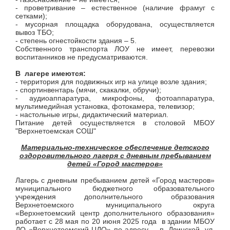
- проветривание – естественное (наличие фрамуг с
сетками);
- мусорная площадка оборудована, осуществляется
вывоз ТБО;
- степень огнестойкости здания – 5.
Собственного транспорта ЛОУ не имеет, перевозки
воспитанников не предусматриваются.
В лагере имеются:
- территория для подвижных игр на улице возле здания;
- спортинвентарь (мячи, скакалки, обручи);
- аудиоаппаратура, микрофоны, фотоаппаратура,
мультимедийная установка, фотокамера, телевизор;
- настольные игры, дидактический материал.
Питание детей осуществляется в столовой МБОУ
"Верхнетоемская СОШ"
Материально-техническое обеспечение
детского
оздоровительного лагеря с дневным пребыванием
детей «Город мастеров»
Лагерь с дневным пребыванием детей «Город мастеров»
муниципального бюджетного образовательного
учреждения дополнительного образования
Верхнетоемского муниципального округа
«Верхнетоемский центр дополнительного образования»
работает с 28 мая по 20 июня 2025 года в здании МБОУ
ДО «Верхнетоемский ЦДО» по адресу - п. Двинской, ул.