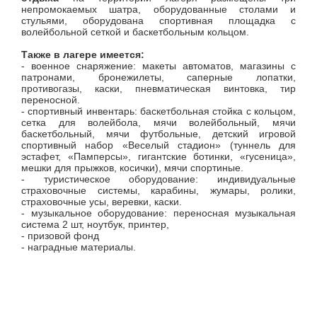
непромокаемых шатра, оборудованные столами и
стульями, оборудована спортивная площадка с
волейбольной сеткой и баскетбольным кольцом.
Также в лагере имеется:
- военное снаряжение: макеты автоматов, магазины с
патронами, бронежилеты, саперные лопатки,
противогазы, каски, пневматическая винтовка, тир
переносной.
- спортивный инвентарь: баскетбольная стойка с кольцом,
сетка для волейбола, мячи волейбольный, мячи
баскетбольный, мячи футбольные, детский игровой
спортивный набор «Веселый стадион» (туннель для
эстафет, «Памперсы», гигантские ботинки, «гусеница»,
мешки для прыжков, косички), мячи спортиные.
- туристическое оборудование: индивидуальные
страховочные системы, карабины, жумары, ролики,
страховочные усы, веревки, каски.
- музыкальное оборудование: переносная музыкальная
система 2 шт, ноутбук, принтер,
- призовой фонд
- наградные материалы.