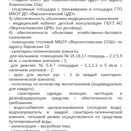
Ломоносова 10а);
- спортивные площадка с тренажёрами и площадка ГТО
МБОУ ДО «Верхнетоемский ЦДО»
3) обеспеченность объектами медицинского назначения:
- медицинский кабинет детской консультации ГБУЗ АО
«Верхнетоемская ЦРБ» (по договору)
4) обеспеченность объектами хозяйственно-бытового
назначения:
- помещение столовой МБОУ «Верхнетоемская СОШ» по
адресу Кировская 10;
- санитарно-гигиенические комнаты:
для мальчиков: помещения № 15,16,17 площадь – 2;2;5,9
кв.м. с наличием унитазов – 2;
для девочек: № 5,6,7 площадью – 1,1;1,1 и 5 кв.м. с
наличием унитазов – 2;
- кран для мытья рук – 2 (в каждой санитарно-
гигиенической комнате);
- полотенца по количеству воспитанников (индивидуально
для каждого);
- санитарная одежда, моющие, чистящие и
дезинфицирующие средства – обеспеченность по
требованию;
- водоснабжение централизованное (холодная вода),
водонагреватель в каждой санитарно-гигиенической
комнате, питьевой режим осуществляется по средствам
бутилированной воды;
- канализация – выгребная яма;
- газоснабжение – не имеется;