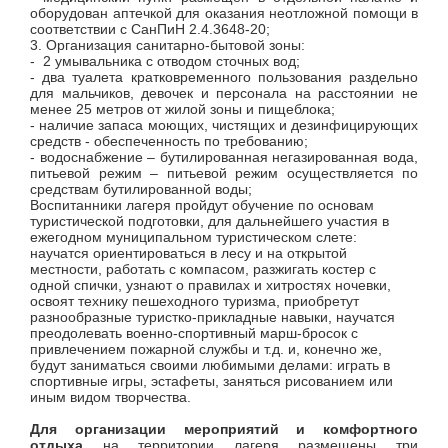
оборудован аптечкой для оказания неотложной помощи в
соответствии с СанПиН 2.4.3648-20;
3. Организация санитарно-бытовой зоны:
- 2 умывальника с отводом сточных вод;
- два туалета кратковременного пользования раздельно
для мальчиков, девочек и персонала на расстоянии не
менее 25 метров от жилой зоны и пищеблока;
- наличие запаса моющих, чистящих и дезинфицирующих
средств - обеспеченность по требованию;
- водоснабжение – бутилированная негазированная вода,
питьевой режим –
питьевой режим осуществляется по
средствам бутилированной воды;
Воспитанники лагеря пройдут обучение по основам
туристической подготовки, для дальнейшего участия в
ежегодном муниципальном туристическом слете:
научатся ориентироваться в лесу и на открытой
местности, работать с компасом, разжигать костер с
одной спички, узнают о правилах и хитростях ночевки,
освоят технику пешеходного туризма, приобретут
разнообразные туристко-прикладные навыки, научатся
преодолевать военно-спортивный марш-бросок с
привлечением пожарной службы и т.д. и, конечно же,
будут заниматься своими любимыми делами: играть в
спортивные игры, эстафеты, заняться рисованием или
иным видом творчества.
Для организации мероприятий и комфортного
отдыха
на территории лагеря размещены три