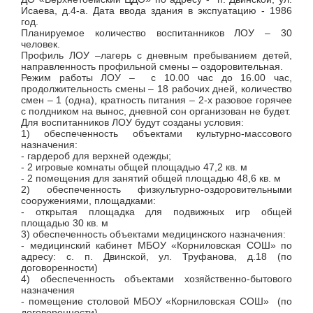
Исаева, д.4-а. Дата ввода здания в экспуатацию - 1986
год.
Планируемое количество воспитанников ЛОУ – 30
человек.
Профиль ЛОУ –лагерь с дневным пребыванием детей,
направленность профильной смены – оздоровительная.
Режим работы ЛОУ – с 10.00 час до 16.00 час,
продолжительность смены – 18 рабочих дней, количество
смен – 1 (одна), кратность питания – 2-х разовое горячее
с полдником на вынос, дневной сон организован не будет.
Для воспитанников ЛОУ будут созданы условия:
1) обеспеченность объектами культурно-массового
назначения:
- гардероб для верхней одежды;
- 2 игровые комнаты общей площадью 47,2 кв. м
- 2 помещения для занятий общей площадью 48,6 кв. м
2) обеспеченность физкультурно-оздоровительными
сооружениями, площадками:
- открытая площадка для подвижных игр общей
площадью 30 кв. м
3) обеспеченность объектами медицинского назначения:
- медицинский кабинет МБОУ «Корниловская СОШ» по
адресу: с. п. Двинской, ул. Труфанова, д.18 (по
договоренности)
4) обеспеченность объектами хозяйственно-бытового
назначения
- помещение столовой МБОУ «Корниловская СОШ» (по
договоренности)