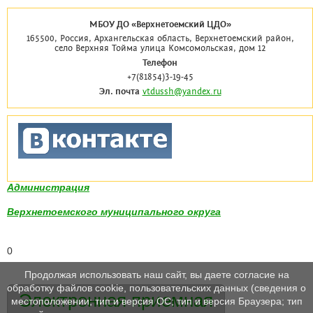
МБОУ ДО «Верхнетоемский ЦДО»
165500, Россия, Архангельская область, Верхнетоемский район,
село Верхняя Тойма улица Комсомольская, дом 12
Телефон
+7(81854)3-19-45
Эл. почта
vtdussh@yandex.ru
Администрация
Верхнетоемского муниципального округа
0
Продолжая использовать наш сайт, вы даете согласие на
обработку файлов cookie, пользовательских данных (сведения о
Электронная приемная
местоположении; тип и версия ОС; тип и версия Браузера; тип