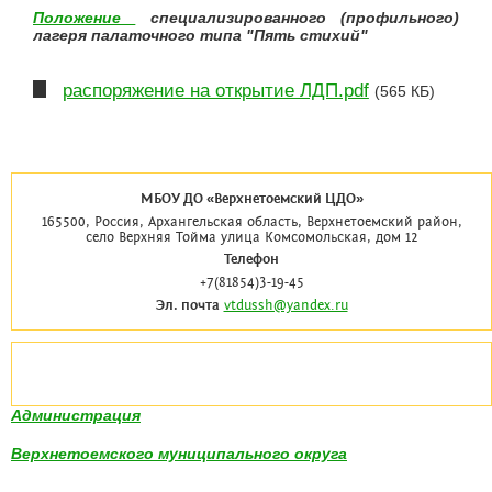
Положение
специализированного (профильного)
лагеря палаточного типа "Пять стихий"
распоряжение на открытие ЛДП.pdf
(565 КБ)
МБОУ ДО «Верхнетоемский ЦДО»
165500, Россия, Архангельская область, Верхнетоемский район,
село Верхняя Тойма улица Комсомольская, дом 12
Телефон
+7(81854)3-19-45
Эл. почта
vtdussh@yandex.ru
Администрация
Верхнетоемского муниципального округа