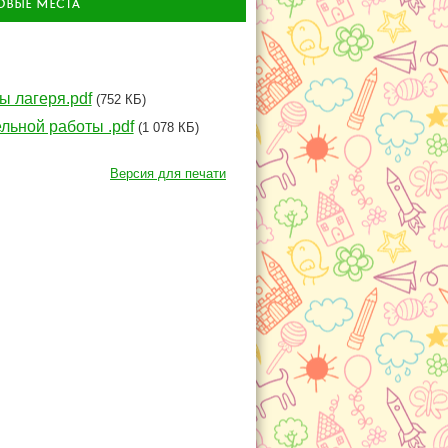
ОВЫЕ МЕСТА
 лагеря.pdf
(752 КБ)
ьной работы .pdf
(1 078 КБ)
Версия для печати