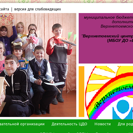
сайта
версия для слабовидящих
муниципальное бюджет
дополните
Верхнетоемског
"
Верхнетоемский цент
(
МБОУ ДО «
вательной организации
Деятельность ЦДО
Новости
Для ро