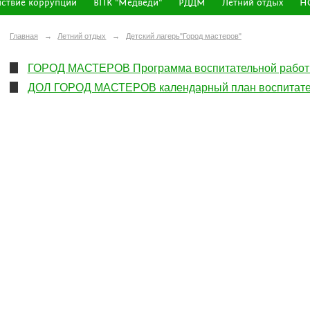
ствие коррупции
ВПК "Медведи"
РДДМ
Летний отдых
Н
Главная
→
Летний отдых
→
Детский лагерь"Город мастеров"
ГОРОД МАСТЕРОВ Программа воспитательной работы
ДОЛ ГОРОД МАСТЕРОВ календарный план воспитател