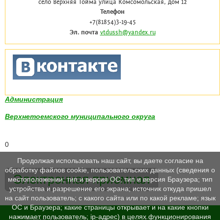
село Верхняя Тойма улица Комсомольская, дом 12
Телефон
+7(81854)3-19-45
Эл. почта
vtdussh@yandex.ru
Администрация
Верхнетоемского муниципального округа
0
Продолжая использовать наш сайт, вы даете согласие на
обработку файлов cookie, пользовательских данных (сведения о
Электронная приемная
местоположении; тип и версия ОС; тип и версия Браузера; тип
устройства и разрешение его экрана; источник откуда пришел
на сайт пользователь; с какого сайта или по какой рекламе; язык
ОС и Браузера; какие страницы открывает и на какие кнопки
нажимает пользователь; ip-адрес) в целях функционирования