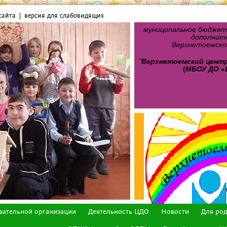
сайта
версия для слабовидящих
муниципальное бюджет
дополните
Верхнетоемског
"
Верхнетоемский цент
(
МБОУ ДО «
вательной организации
Деятельность ЦДО
Новости
Для ро