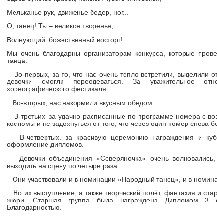
Мельканье рук, движенье бедер, ног...
О, танец! Ты – великое творенье,
Волнующий, божественный восторг!
Мы очень благодарны организаторам конкурса, которые прове
танца.
Во-первых, за то, что нас очень тепло встретили, выделили о
девочки смогли переодеваться.
За уважительное отн
хореографического фестиваля.
мная
Во-вторых, нас накормили вкусным обедом.
В-третьих, за удачно расписанные по программе номера с во
костюмы и не задохнуться от того, что через один номер снова б
В-четвертых, за красивую церемонию награждения и кубк
оформление дипломов.
Девочки объединения «Северяночка» очень волновались, 
выходить на сцену по четыре раза.
Они участвовали и в номинации «Народный танец», и в номин
Но их выступление, а также творческий полёт, фантазия и ст
жюри. Старшая группа была награждена Дипломом 3 с
Благодарностью.