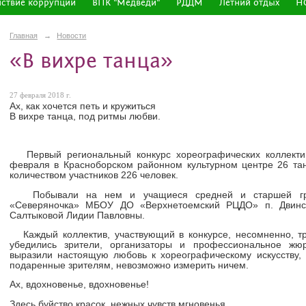
ствие коррупции
ВПК "Медведи"
РДДМ
Летний отдых
Н
Главная
→
Новости
«В вихре танца»
27 февраля 2018 г.
Ах, как хочется петь и кружиться
В вихре танца, под ритмы любви.
Первый региональный конкурс хореографических коллекти
февраля в Красноборском районном культурном центре 26 та
количеством участников 226 человек.
Побывали на нем и учащиеся средней и старшей груп
«Северяночка» МБОУ ДО «Верхнетоемский РЦДО» п. Двинск
Салтыковой Лидии Павловны.
Каждый коллектив, участвующий в конкурсе, несомненно, тр
убедились зрители, организаторы и профессиональное жюр
выразили настоящую любовь к хореографическому искусству, 
подаренные зрителям, невозможно измерить ничем.
Ах, вдохновенье, вдохновенье!
Здесь буйство красок, нежных чувств мгновенья,