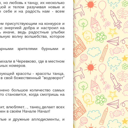
но любовь к танцу, их несколько
шой и телом разучивая новые и
е себе и на радость нам - всем
ем присутствующим на конкурсе и
ас энергией добра и настроил на
ь иначе, ведь радостные улыбки
льную волну волшебства, которое
рными зрителями бурными и
хали в Черевково, где в местном
ьных номеров.
ующей красоты - красоты танца,
 в свой божественный "водоворот"
нено большое количество самых
то становится, когда смотришь на
т, влюбляет..., танец делает всех
нен в своём Начале Начал!
лые и дружные аплодисменты, и