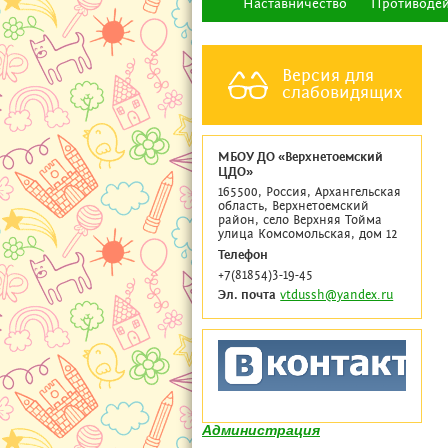
Наставничество
Противодей
Версия для
слабовидящих
МБОУ ДО «Верхнетоемский
ЦДО»
165500, Россия, Архангельская
область, Верхнетоемский
район, село Верхняя Тойма
улица Комсомольская, дом 12
Телефон
+7(81854)3-19-45
Эл. почта
vtdussh@yandex.ru
Администрация