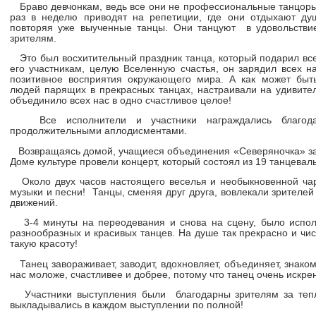
Браво девчонкам, ведь все они не профессиональные танцоры, 
раз в неделю приводят на репетиции, где они отдыхают ду
повторяя уже выученные танцы. Они танцуют в удовольстви
зрителям.
Это был восхитительный праздник танца, который подарил вс
его участникам, целую Вселенную счастья, он зарядил всех н
позитивное восприятия окружающего мира. А как может быт
людей парящих в прекрасных танцах, настраивали на удивите
объединило всех нас в одно счастливое целое!
Все исполнители и участники награждались благода
продолжительными аплодисментами.
Возвращаясь домой, учащиеся объединения «Северяночка» зае
Доме культуре провели концерт, который состоял из 19 танцевал
Около двух часов настоящего веселья и необыкновенной чар
музыки и песни! Танцы, сменяя друг друга, вовлекали зрителей
движений.
3-4 минуты на переодевания и снова на сцену, было испол
разнообразных и красивых танцев. На душе так прекрасно и чис
такую красоту!
Танец завораживает, заводит, вдохновляет, объединяет, знакоми
нас моложе, счастливее и добрее, потому что танец очень искре
Участники выступления были благодарны зрителям за теп
выкладывались в каждом выступлении по полной!