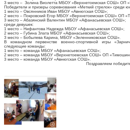
3 место – Золина Виолетта МБОУ «Верхнетоемская СОШ» ОП 
Победители и призеры соревнования «Меткий стрелок»
среди ю
1 место – Овсянников Иван МБОУ «Авнюгская СОШ»;
2 место – Покровский Егор МБОУ «Верхнетоемская СОШ» ОП «
3 место – Абазянский Валентин МБОУ «Афанасьевская СОШ»;
среди девушек:
1 место – Нифантова Надежда МБОУ «Афанасьевская СОШ»;
2 место – Губина Злата МБОУ «Афанасьевская СОШ»;
3 место – Бобылева Карина, МБОУ «Зеленниковская СОШ».
В командном первенстве военно-спортивной игры «Зарн
следующие команды:
1 место – команда МБОУ «Афанасьевская СОШ»;
2 место – команда МБОУ «Верхнетоемская СОШ» ОП «Тимошин
3 место – команда МБОУ «Авнюгская СОШ».
Поздравляем победителей с заслуж