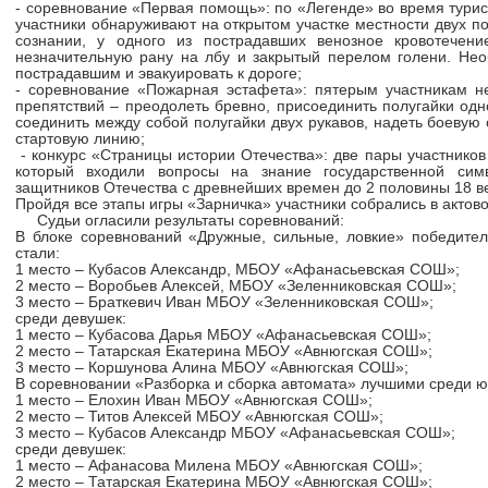
- соревнование «Первая помощь»: по «Легенде» во время турис
участники обнаруживают на открытом участке местности двух п
сознании, у одного из пострадавших венозное кровотечени
незначительную рану на лбу и закрытый перелом голени. Не
пострадавшим и эвакуировать к дороге;
- соревнование «Пожарная эстафета»: пятерым участникам н
препятствий – преодолеть бревно, присоединить полугайки одн
соединить между собой полугайки двух рукавов, надеть боевую
стартовую линию;
- конкурс «Страницы истории Отечества»: две пары участников 
который входили вопросы на знание государственной сим
защитников Отечества с древнейших времен до 2 половины 18 ве
Пройдя все этапы игры «Зарничка» участники собрались в актов
мная
Судьи огласили результаты соревнований:
В блоке соревнований «Дружные, сильные, ловкие»
победите
стали:
1 место – Кубасов Александр, МБОУ «Афанасьевская СОШ»;
2 место – Воробьев Алексей, МБОУ «Зеленниковская СОШ»;
3 место – Браткевич Иван МБОУ «Зеленниковская СОШ»;
среди девушек:
1 место – Кубасова Дарья МБОУ «Афанасьевская СОШ»;
2 место – Татарская Екатерина МБОУ «Авнюгская СОШ»;
3 место – Коршунова Алина МБОУ «Авнюгская СОШ»;
В соревновании «Разборка и сборка автомата»
лучшими среди ю
1 место – Елохин Иван МБОУ «Авнюгская СОШ»;
2 место – Титов Алексей МБОУ «Авнюгская СОШ»;
3 место – Кубасов Александр МБОУ «Афанасьевская СОШ»;
среди девушек:
1 место – Афанасова Милена МБОУ «Авнюгская СОШ»;
2 место – Татарская Екатерина МБОУ «Авнюгская СОШ»;