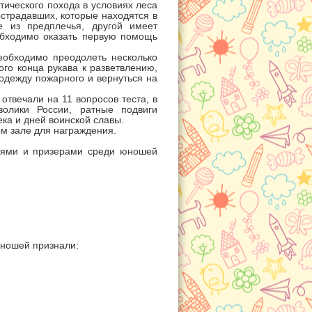
тического похода в условиях леса
острадавших, которые находятся в
е из предплечья, другой имеет
обходимо оказать первую помощь
еобходимо преодолеть несколько
ого конца рукава к разветвлению,
 одежду пожарного и вернуться на
отвечали на 11 вопросов теста, в
волики России, ратные подвиги
ка и дней воинской славы.
ом зале для награждения.
лями и призерами среди юношей
ношей признали: