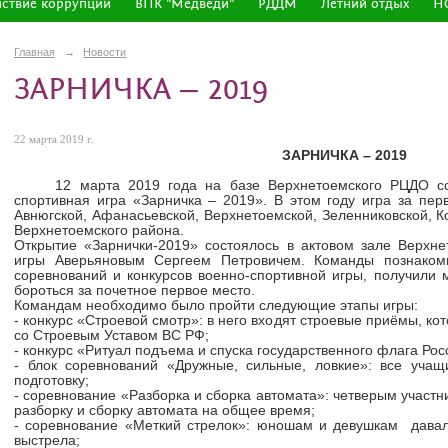
ствие коррупции
ВПК "Медведи"
РДДМ
Летний отдых
Н
Главная
→
Новости
ЗАРНИЧКА – 2019
22 марта 2019 г.
ЗАРНИЧКА – 2019
12 марта 2019 года на базе Верхнетоемского РЦДО сос
спортивная игра «Зарничка – 2019». В этом году игра за пе
Авнюгской, Афанасьевской, Верхнетоемской, Зеленниковской, 
Верхнетоемского района.
Открытие «Зарнички-2019» состоялось в актовом зале Верхн
игры Аверьяновым Сергеем Петровичем. Команды познакоми
соревнований и конкурсов военно-спортивной игры, получили
бороться за почетное первое место.
Командам необходимо было пройти следующие этапы игры:
- конкурс «Строевой смотр»: в него входят строевые приёмы, ко
со Строевым Уставом ВС РФ;
- конкурс «Ритуал подъема и спуска государственного флага Ро
- блок соревнований «Дружные, сильные, ловкие»: все уча
подготовку;
- соревнование «Разборка и сборка автомата»: четверым участ
разборку и сборку автомата на общее время;
- соревнование «Меткий стрелок»: юношам и девушкам давал
выстрела;