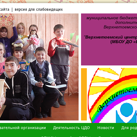
сайта
версия для слабовидящих
муниципальное бюджет
дополните
Верхнетоемског
"
Верхнетоемский цент
(
МБОУ ДО «
вательной организации
Деятельность ЦДО
Новости
Для ро