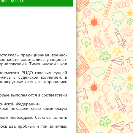
ОВЫЕ МЕСТА
тоялась традиционная военно-
рвое место состязались учащиеся
Корниловской и Тимошинской школ
етоемского РЦДО главным судьей
лись с судейской коллегией, в
 маршрутные листы и отправились
торые выполняются в соответствии
ссийской Федерации»;
щиеся показали свою физическую
никам необходимо было выполнить
ось два пробных и три зачетных