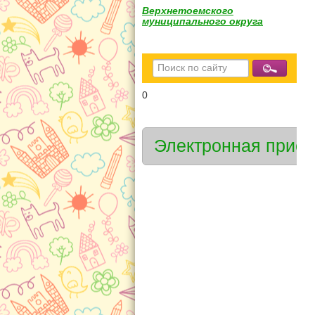
Верхнетоемского
муниципального округа
0
Электронная прие