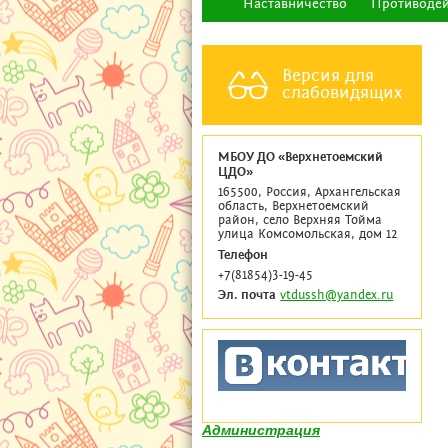
Наставничество
Противодей
Версия для
слабовидящих
МБОУ ДО «Верхнетоемский
ЦДО»
165500, Россия, Архангельская
область, Верхнетоемский
район, село Верхняя Тойма
улица Комсомольская, дом 12
Телефон
+7(81854)3-19-45
Эл. почта
vtdussh@yandex.ru
Администрация