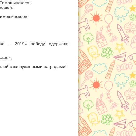
«Тимошинское»;
ношей:
Тимошинское»;
ичка – 2019» победу одержали
ское»;
енными наградами!