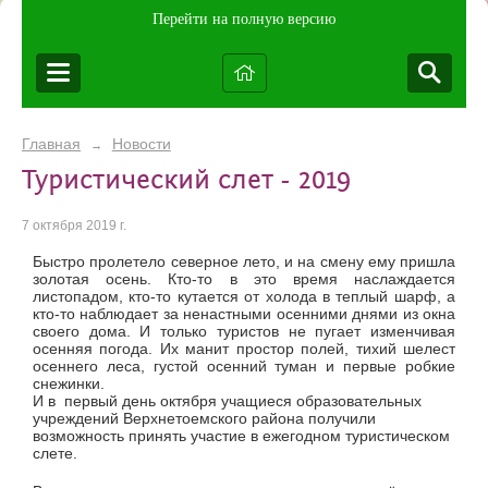
Перейти на полную версию
Главная
Новости
→
Туристический слет - 2019
7 октября 2019 г.
Быстро пролетело северное лето, и на смену ему пришла
золотая осень. Кто-то в это время наслаждается
листопадом, кто-то кутается от холода в теплый шарф, а
кто-то наблюдает за ненастными осенними днями из окна
своего дома. И только туристов не пугает изменчивая
осенняя погода. Их манит простор полей, тихий шелест
осеннего леса, густой осенний туман и первые робкие
снежинки.
И в первый день октября учащиеся образовательных
учреждений Верхнетоемского района получили
возможность принять участие в ежегодном туристическом
слете.