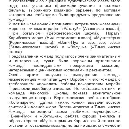
В соответствии со сценарием туристического слёта этого
года, все участники принимали участие в съемках
фильма, выбранного командой заранее, по мотивам
которого им необходимо было продумать представление
команды.
И вот на «съёмочной площадке» встретились «легенды»
мирового кинематографа: «Рататуй» (Авнюгская школа),
«Три богатыря» (Верхнетоемская школа), «Пираты
Карибского моря» (Нижнетоемская школа), «Мушкетёры»
(Корниловская школа), «Вини-Пух и все, все, все..»
(Зеленниковская школа) и «Золушка («Тимошинская
школа).
Представление команд получилось очень занимательным
и интересным, судьи были поражены артистизмом
команд, неожиданными поворотами сюжетов,
интересными сценическими костюмами и реквизитом.
Очень ярким получилось выступление команды
нижнетоемцев – капитан Джек Воробей и его команда с
требованием «пожелать победы покорителям морей»
привлекли всеобщее внимание! Не отставала от них и
команда Авнюгской школы, показав зажигательное
выступление поваров. Верхнетоемские ребята в образе
«богатырей», да на «лихих конях» вызвали восторг
зрителей и членов жюри. Зеленниковская и Тимошинская
команды напомнили всеми любимые мультфильмы
«Вини-Пух» и «Золушка», ребята хорошо вжились в
образы героев. «Мушкетеры» из Корниловской школы не
отстали от остальных команд, но им не хватило смелости