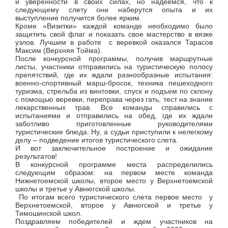
и уверенности в своих силах, но надеемся, что к
следующему слету они наберутся опыта и их
выступление получится более ярким.
Кроме «Визитки» каждой команде необходимо было
защитить свой флаг и показать свое мастерство в вязке
узлов. Лучшим в работе с веревкой оказался Тарасов
Максим (Верхняя Тойма).
После конкурсной программы, получив маршрутные
листы, участники отправились на туристическую полосу
препятствий, где их ждали разнообразные испытания:
военно-спортивный марш-бросок, техника пешеходного
туризма, стрельба из винтовки, спуск и подъем по склону
с помощью веревки, переправа через гать, тест на знание
лекарственных трав. Все команды справились с
испытаниями и отправились на обед, где их ждали
заботливо приготовленные руководителями
туристические блюда. Ну, а судьи приступили к нелегкому
делу – подведение итогов туристического слета.
И вот заключительное построение и ожидание
результатов!
В конкурсной программе места распределились
следующим образом: на первом месте команда
Нижнетоемской школы, второе место у Верхнетоемской
школы и третье у Авнюгской школы.
По итогам всего туристического слета первое место у
Верхнетоемской, второе у Авнюгской и третье у
Тимошинской школ.
Поздравляем победителей и ждем участников на