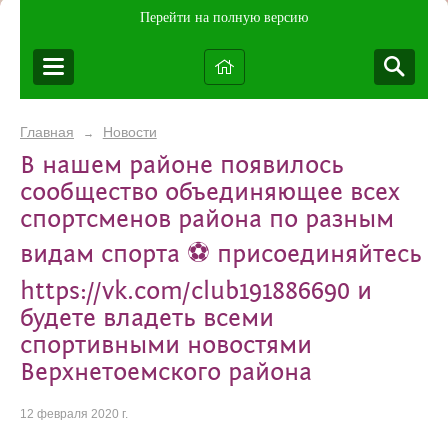
Перейти на полную версию
Главная
Новости
→
В нашем районе появилось
сообщество объединяющее всех
спортсменов района по разным
видам спорта ⚽ присоединяйтесь
https://vk.com/club191886690 и
будете владеть всеми
спортивными новостями
Верхнетоемского района
12 февраля 2020 г.