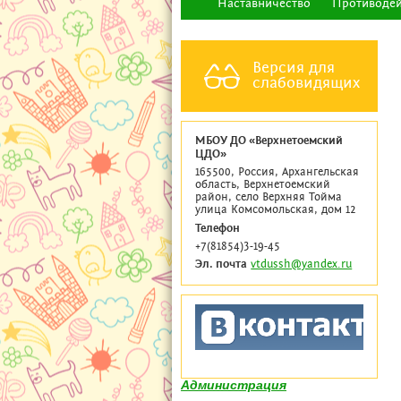
Наставничество
Противодей
Версия для
слабовидящих
МБОУ ДО «Верхнетоемский
ЦДО»
165500, Россия, Архангельская
область, Верхнетоемский
район, село Верхняя Тойма
улица Комсомольская, дом 12
Телефон
+7(81854)3-19-45
Эл. почта
vtdussh@yandex.ru
Администрация