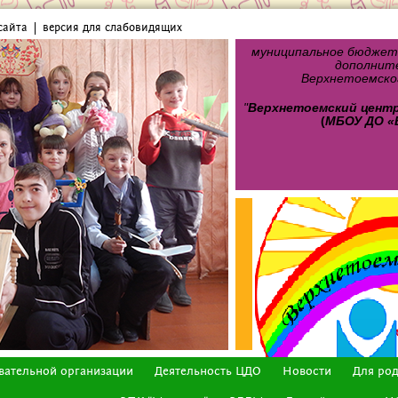
сайта
версия для слабовидящих
муниципальное бюджет
дополните
Верхнетоемског
"
Верхнетоемский цент
(
МБОУ ДО «
вательной организации
Деятельность ЦДО
Новости
Для ро