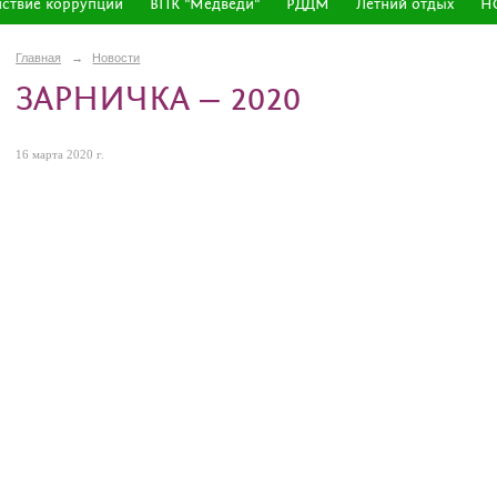
ствие коррупции
ВПК "Медведи"
РДДМ
Летний отдых
Н
Главная
→
Новости
ЗАРНИЧКА – 2020
16 марта 2020 г.